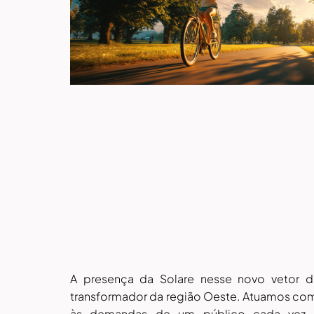
A presença da Solare nesse novo vetor d
transformador da região Oeste. Atuamos com 
às demandas de um público cada vez ma