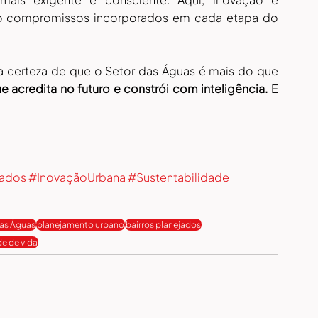
ão compromissos incorporados em cada etapa do 
a certeza de que o Setor das Águas é mais do que 
acredita no futuro e constrói com inteligência.
 E 
jados
#InovaçãoUrbana
#Sustentabilidade
das Águas
planejamento urbano
bairros planejados
e de vida