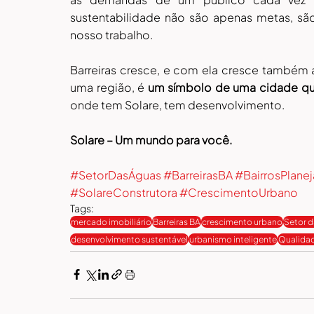
sustentabilidade não são apenas metas, s
nosso trabalho.
Barreiras cresce, e com ela cresce também 
uma região, é 
um símbolo de uma cidade que 
onde tem Solare, tem desenvolvimento.
Solare – Um mundo para você.
#SetorDasÁguas
#BarreirasBA
#BairrosPlane
#SolareConstrutora
#CrescimentoUrbano
Tags:
mercado imobiliário
Barreiras BA
crescimento urbano
Setor 
desenvolvimento sustentável
urbanismo inteligente
Qualidad