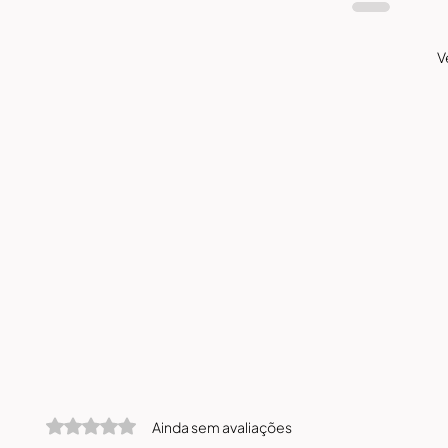
V
Avaliado com 0 de 5 estrelas.
Ainda sem avaliações