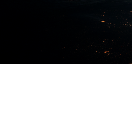
PODE ENTRAR
SETOR
INVESTIMENTO
ÁGUA
INTELIGENTE
Conheça o 
Investir em um Solare é
desenvolvi