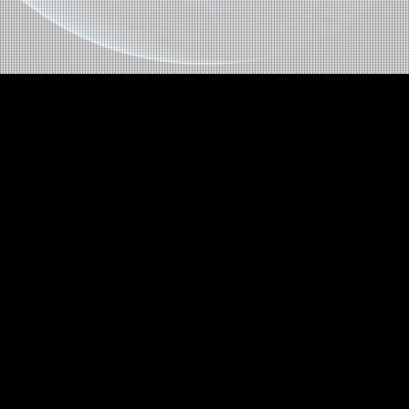
O mercado imobiliário é sólido, e a So
performance. Em um cenário que exig
inovação, a Solare se destaca como a
liderando lançamentos, transformand
patrimônios.