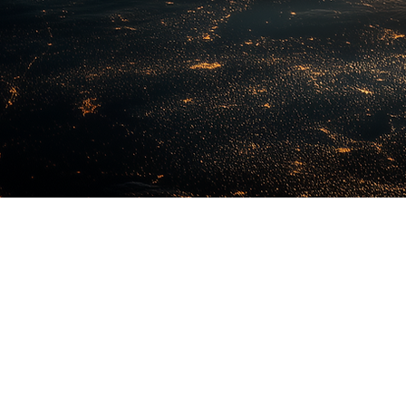
 DAS
S
novo vetor de
mento planjeado de