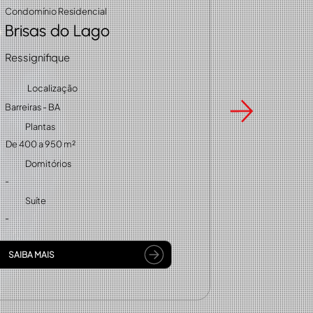
Condomínio Residencial
Brisas do Lago
Ressignifique
Localização
Barreiras - BA
Plantas
De 400 a 950 m²
Domitórios
-
Suíte
-
SAIBA MAIS