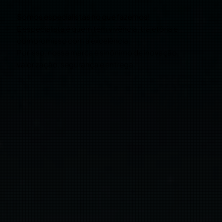
Somos especialistas no que fazemos!
E especialista é quem tem vivência, trajetória e
compromisso com a excelência.
Por isso, nossa marca é sinônimo de inovação,
valorização, segurança e entrega.