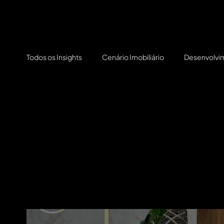
Todos os Insights
Cenário Imobiliário
Desenvolvi
Bairros em
Orgulho Solare
Expansão
Destaque para os bairros que estão se consoli
de valorização imobiliária, com foco em planejam
qualidade de vida.