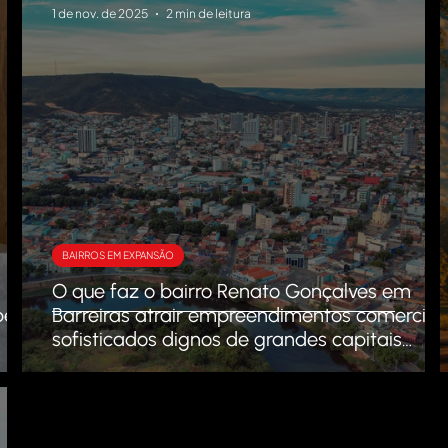
1 de nov. de 2025
2 min de leitura
BAIRROS EM EXPANSÃO
O que faz o bairro Renato Gonçalves em
ber
Barreiras atrair empreendimentos comerciai
sofisticados dignos de grandes capitais
brasileiras?