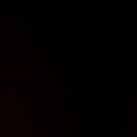
TUCIONAL
os
 de empreendimentos
conosco
sco
(77) 3612-6511
IMENTO
contato@sola
 8h às 18h
 12h
Feito por
OPA™​
vacidade