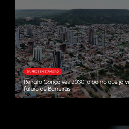
BAIRROS EM EXPANSÃO
Renato Gonçalves 2030: o bairro que já v
futuro de Barreiras