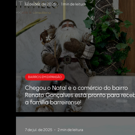
12 de dez. de 2025
1 min de leitura
BAIRROS EM EXPANSÃO
Chegou o Natal e o comércio do bairro
Renato Gonçalves está pronto para rece
a família barreirense!
7 de jul. de 2025
2 min de leitura