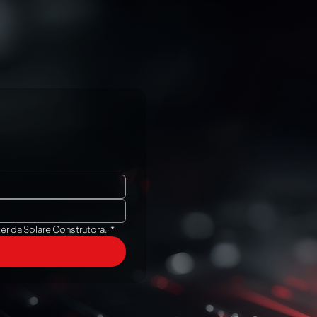
er da Solare Construtora.
*