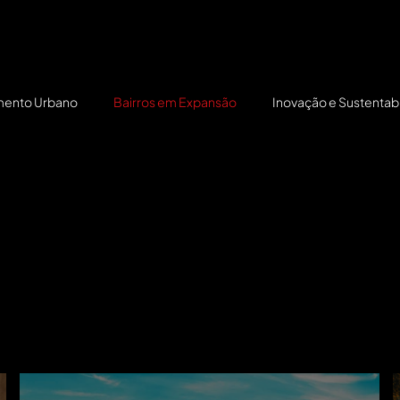
mento Urbano
Bairros em Expansão
Inovação e Sustentab
dando como polos urbanos e
ento, infraestrutura e