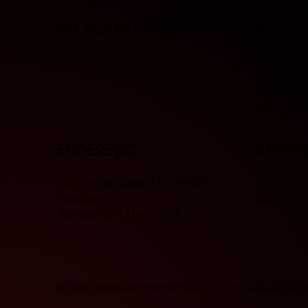
INSTI
RELACIONAMENTO
Quem som
Área do cliente
Portfólio
Trabalhe 
Fale cono
ENDEREÇO
ATEND
Rua Campos Sáles, 732 - Renato
Seg a Sex -
Gonçalves
Sáb - 8h às
Barreiras-BA | 47806-058
© 2025 Todos os direitos reservados. Solare |
Política de pri