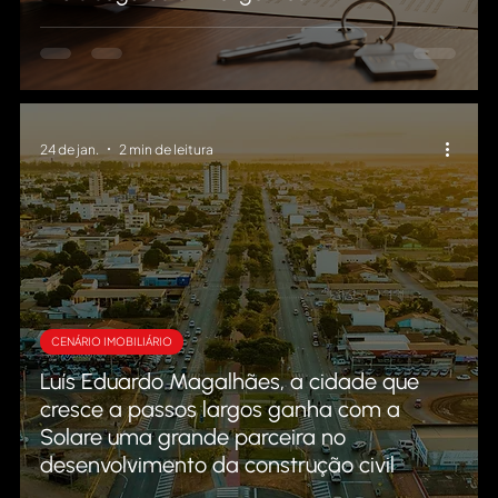
24 de jan.
2 min de leitura
CENÁRIO IMOBILIÁRIO
Luís Eduardo Magalhães, a cidade que
cresce a passos largos ganha com a
Solare uma grande parceira no
desenvolvimento da construção civil