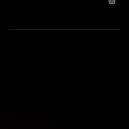
Um mundo para
você.
RELACIONAMENTO
Área do cliente
INSTITUCIONAL
Quem somos
Portfólio de empreendimentos
Trabalhe conosco
Fale conosco
ENDEREÇO
Rua Campos Sáles, 732 - Renato Gonçalves