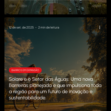
12 de set. de 2025
2 min de leitura
BAIRROS EM EXPANSÃO
Solare e o Setor das Águas: Uma nova
Barreiras planejada e que impulsiona toda
a região para um futuro de inovação e
sustentabilidade.