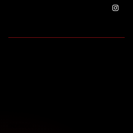
Um mundo para
você.
RELACIONAMENTO
Área do cliente
INSTITUCIONAL
Quem somos
Portfólio de empreendimentos
Trabalhe conosco
Fale conosco
ENDEREÇO